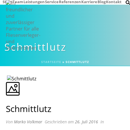
Start
Team
Leistungen
Service
Referenzen
Karriere
Blog
Kontakt
Schmittlutz
STARTSEITE
»
SCHMITTLUTZ
Schmittlutz
Von
Marko Volkmar
Geschrieben am
26. Juli 2016
In