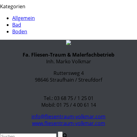
Kategorien
Allgemein
Bad
Boden
Fa. Fliesen-Traum & Malerfachbetrieb
Inh. Marko Volkmar
Ruttersweg 4
98646 Straufhain / Streufdorf
Tel.: 03 68 75 / 1 25 01
Mobil: 01 75 / 4 00 61 14
info@fliesentraum-volkmar.com
www.fliesentraum-volkmar.com