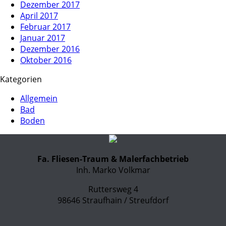
Dezember 2017
April 2017
Februar 2017
Januar 2017
Dezember 2016
Oktober 2016
Kategorien
Allgemein
Bad
Boden
Fa. Fliesen-Traum & Malerfachbetrieb
Inh. Marko Volkmar
Ruttersweg 4
98646 Straufhain / Streufdorf